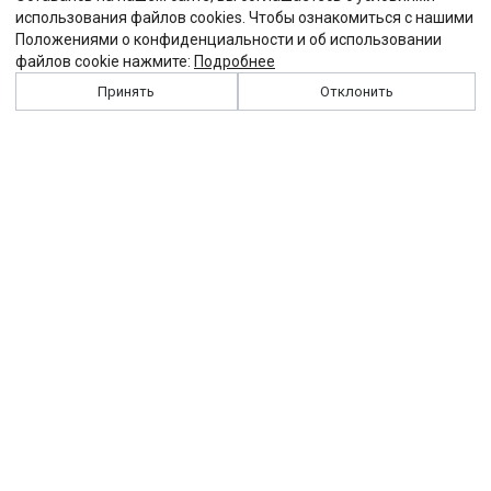
использования файлов cookies. Чтобы ознакомиться с нашими
Положениями о конфиденциальности и об использовании
файлов cookie нажмите:
Подробнее
Принять
Отклонить
История
Персоналии
Выходные данные
Виджет "Солидарности"
Контакты
Подписка
Реклама
Партнеры
Архив сайта
Забастовка
Закон
Зарплата
ЖКХ
Компенсация
Колдоговор
Налоги
Общество
Пенсия
Профсоюз
Пособие
Реформы
Страхование
Все теги