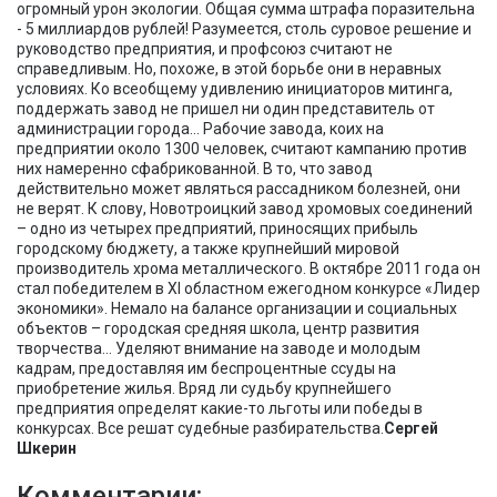
огромный урон экологии. Общая сумма штрафа поразительна
- 5 миллиардов рублей! Разумеется, столь суровое решение и
руководство предприятия, и профсоюз считают не
справедливым. Но, похоже, в этой борьбе они в неравных
условиях. Ко всеобщему удивлению инициаторов митинга,
поддержать завод не пришел ни один представитель от
администрации города… Рабочие завода, коих на
предприятии около 1300 человек, считают кампанию против
них намеренно сфабрикованной. В то, что завод
действительно может являться рассадником болезней, они
не верят. К слову, Новотроицкий завод хромовых соединений
– одно из четырех предприятий, приносящих прибыль
городскому бюджету, а также крупнейший мировой
производитель хрома металлического. В октябре 2011 года он
стал победителем в XI областном ежегодном конкурсе «Лидер
экономики». Немало на балансе организации и социальных
объектов – городская средняя школа, центр развития
творчества… Уделяют внимание на заводе и молодым
кадрам, предоставляя им беспроцентные ссуды на
приобретение жилья. Вряд ли судьбу крупнейшего
предприятия определят какие-то льготы или победы в
конкурсах. Все решат судебные разбирательства.
Сергей
Шкерин
Комментарии: