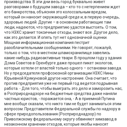
производства. В эти дни весь город буквально живет
разговорами о будущем завода – кто-то с нетерпением ждет
его банкротства, объясняя это колоссальным вредом,
который он наносит окружающей среде и, в первую очередь,
здоровью людей. Другие – в основном работающие там
люди, надеются, что предприятию удастся выстоять. О том,
что НЗХС хранит токсичные отходы, знают все. Другое дело,
как это делается. И опять тут нет однозначной оценки.
Мощная информационная компания пестрит
разоблачительными сообщениями. Не говорят, пожалуй,
только о том, что в местном шламохранилище завелись
какие-нибудь радиоактивные твари. В прошлом году у здания
Дома Советов в Оренбурге даже прошел пикет экологов,
которые хотели от властей только одного – остановки завода.
Но у председателя профсоюзной организации НЗХС Нины
Юрьевной Крякуновой другое настроение. Она считает, что
против предприятия уже не первый год ведется подрывная
работа. - Для того, чтобы выиграть это дело и заморозить нас,
в Росприроднадзоре на бюджетные средства даже наняли
частных юристов, - поражается она, - А в приемной Путина
мне вообще сказали, что никто там не будет заниматься этим
вопросом. Представители Федеральной службы по надзору в
сфере природопользования (Росприроднадзор) по
Приволжскому федеральному округу обвиняют химзавод в
незаконном хранении отходов, которые якобы наносят