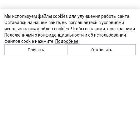
Мы используем файлы cookies для улучшения работы сайта.
Оставаясь на нашем сайте, вы соглашаетесь с условиями
использования файлов cookies. Чтобы ознакомиться с нашими
Положениями о конфиденциальности и об использовании
файлов cookie нажмите:
Подробнее
Принять
Отклонить
История
Персоналии
Выходные данные
Виджет "Солидарности"
Контакты
Подписка
Реклама
Партнеры
Архив сайта
Забастовка
Закон
Зарплата
ЖКХ
Компенсация