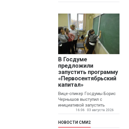
В Госдуме
предложили
запустить программу
«Первосентябрьский
капитал»
Вице‑спикер Госдумы Борис
Чернышов выступил с
инициативой запустить
16:06
03 августа 2026
ежегодную федеральную
программу
«Первосентябрьский
НОВОСТИ СМИ2
капитал» - она предполагает