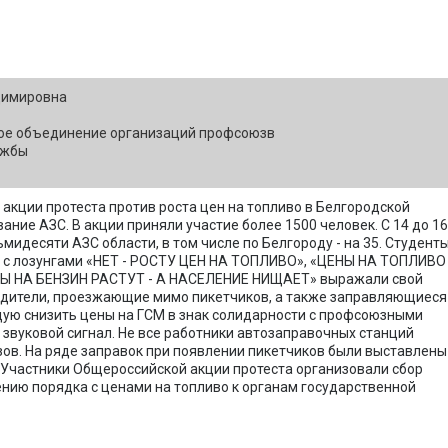
димировна
ое объединение организаций профсоюзв
ужбы
акции протеста против роста цен на топливо в Белгородской
ание АЗС. В акции приняли участие более 1500 человек. С 14 до 16
мидесяти АЗС области, в том числе по Белгороду - на 35. Студенты
 с лозунгами «НЕТ - РОСТУ ЦЕН НА ТОПЛИВО», «ЦЕНЫ НА ТОПЛИВО 
 НА БЕНЗИН РАСТУТ - А НАСЕЛЕНИЕ НИЩАЕТ» выражали свой
одители, проезжающие мимо пикетчиков, а также заправляющиеся
щую снизить цены на ГСМ в знак солидарности с профсоюзными
 звуковой сигнал. Не все работники автозаправочных станций
ов. На ряде заправок при появлении пикетчиков были выставлены
 Участники Общероссийской акции протеста организовали сбор
нию порядка с ценами на
топливо к органам государственной