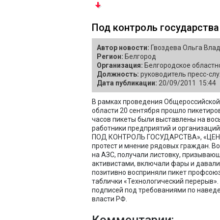
Под контроль государства
Автор новости:
Гвоздева Ольга Вла
Регион:
Белгород
Организация:
Белгородское областн
Должность:
руководитель пресс-сл
Дата публикации:
20/09/2011 15:44
В рамках проведения Общероссийской 
области 20 сентября прошло пикетиров
часов пикеты были выставлены на вось
работники предприятий и организаций
ПОД КОНТРОЛЬ ГОСУДАРСТВА», «ЦЕНЫ
протест и мнение рядовых граждан. В
на АЗС, получали листовку, призываю
активистами, включали фары и давали
позитивно восприняли пикет профсоюз
таблички «Технологический перерыв».
подписей под требованиями по наведе
власти РФ.