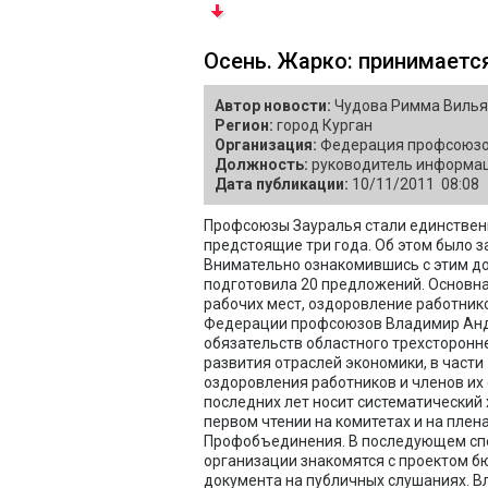
Осень. Жарко: принимает
Автор новости:
Чудова Римма Виль
Регион:
город Курган
Организация:
Федерация профсоюзов
Должность:
руководитель информац
Дата публикации:
10/11/2011 08:08
Профсоюзы Зауралья стали единственн
предстоящие три года. Об этом было 
Внимательно ознакомившись с этим д
подготовила 20 предложений. Основна
рабочих мест, оздоровление работник
Федерации профсоюзов Владимир Анд
обязательств областного трехсторонн
развития отраслей экономики, в части
оздоровления работников и членов их
последних лет носит систематический
первом чтении на комитетах и на пле
Профобъединения. В последующем сп
организации знакомятся с проектом 
документа на публичных слушаниях. В