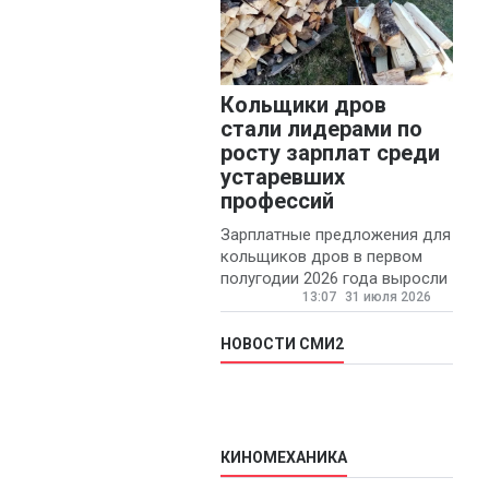
Кольщики дров
стали лидерами по
росту зарплат среди
устаревших
профессий
Зарплатные предложения для
кольщиков дров в первом
полугодии 2026 года выросли
13:07
31 июля 2026
на 58% - 62 тысяч рублей в
месяц, сообщает агентство
«Прайм».
НОВОСТИ СМИ2
КИНОМЕХАНИКА