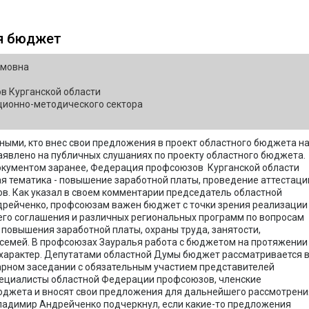
ся бюджет
ямовна
 Курганской области
ионно-методического сектора
ыми, кто внес свои предложения в проект областного бюджета н
заявлено на публичных слушаниях по проекту областного бюджета.
окументом заранее, Федерация профсоюзов Курганской области
я тематика - повышение заработной платы, проведение аттестаци
ов. Как указал в своем комментарии председатель областной
рейченко, профсоюзам важен бюджет с точки зрения реализации
его соглашения и различных региональных программ по вопросам
 повышения заработной платы, охраны труда, занятости,
 семей. В профсоюзах Зауралья работа с бюджетом на протяжении
 характер. Депутатами областной Думы бюджет рассматривается 
нарном заседании с обязательным участием представителей
ециалисты областной Федерации профсоюзов, членские
бюджета и вносят свои предложения для дальнейшего рассмотрени
ладимир Андрейченко подчеркнул, если какие-то предложения