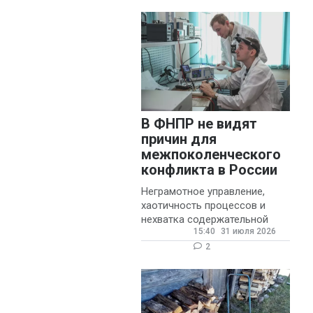
муниципальных школ со
стажем не менее 20 лет.
В ФНПР не видят
причин для
межпоколенческого
конфликта в России
Неграмотное управление,
хаотичность процессов и
нехватка содержательной
15:40
31 июля 2026
обратной связи от
руководителя являются
2
основными причинами
конфликтов и раздражения в