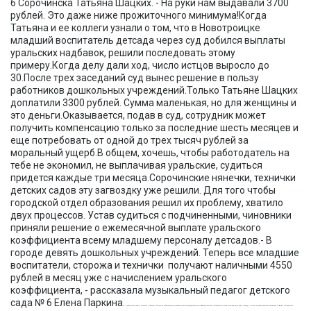
6 Сорочинска Татьяна Шацких. - На руки нам выдавали 3700
рублей. Это даже ниже прожиточного минимума!Когда
Татьяна и ее коллеги узнали о том, что в Новотроицке
младший воспитатель детсада через суд добился выплаты
уральских надбавок, решили последовать этому
примеру.Когда делу дали ход, число истцов выросло до
30.После трех заседаний суд вынес решение в пользу
работников дошкольных учреждений.Только Татьяне Шацких
доплатили 3300 рублей. Сумма маленькая, но для женщины и
это деньги.Оказывается, подав в суд, сотрудник может
получить компенсацию только за последние шесть месяцев и
еще потребовать от одной до трех тысяч рублей за
моральный ущерб.В общем, хочешь, чтобы работодатель на
тебе не экономил, не выплачивая уральские, судиться
придется каждые три месяца.Сорочинские нянечки, технички
детских садов эту загвоздку уже решили. Для того чтобы
городской отдел образования решил их проблему, хватило
двух процессов. Устав судиться с подчиненными, чиновники
приняли решение о ежемесячной выплате уральского
коэффициента всему младшему персоналу детсадов.- В
городе девять дошкольных учреждений. Теперь все младшие
воспитатели, сторожа и технички получают наличными 4550
рублей в месяц уже с начислением уральского
коэффициента, - рассказала музыкальный педагог детского
сада № 6 Елена Паркина.
- Оренбургская область относится к районам с тяжелыми климатическими условиями, требующими дополнительных физиологических и материальных затрат проживающих здесь граждан. Поэтому каждому работнику независимо от формы собственности