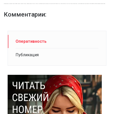
организации должны выплачивать уральскую надбавку в размере 15 процентов от оклада. Последний не должен быть ниже 4611 рублей. Если работодатель выдает в месяц меньше этой суммы, смело можно обращаться в суд. Практика показывает, что еще не было ни одного проигранного дела, - говорит правовой инспектор труда Оренбургского обкома профсоюза работников образования Александр Ковалев.
Комментарии:
Оперативность
Публикация