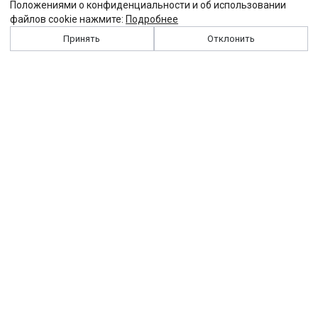
Положениями о конфиденциальности и об использовании
файлов cookie нажмите:
Подробнее
Принять
Отклонить
История
Персоналии
Выходные данные
Виджет "Солидарности"
Контакты
Подписка
Реклама
Партнеры
Архив сайта
Забастовка
Закон
Зарплата
ЖКХ
Компенсация
Колдоговор
Налоги
Общество
Пенсия
Профсоюз
Пособие
Реформы
Страхование
Все теги