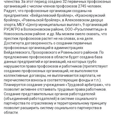
членства. За этот период создано 32 первичных профсоюзных
организаций с числом членов профсоюзов 2745 человек.
Радует, что профсоюзные организации созданы на
предприятиях: «Вейделевский бройлер», «Краснояружский
бройлер», «Ровеньской бройлер», в Алексеевском дворце
спорта, МБУ «Центр муниципальных выплат», 9 организаций
РУСАГРО в Волоконовском районе, ООО «Русьплемптица» в
Новооскольском районе и др. Мы можем смело сказать, что
престиж профсоюзов растет не на словах, а на деле.
Достигнута договоренность о создании первичных
профсоюзных организаций в администрациях
Вейделевского, Прохоровского и Ровеньского районов. По
предложению профсоюзов в области будет создана база
данных предприятий и организаций, на которых грубо
нарушаются права профсоюзов и работников (препятствуют
созданию профсоюзных организаций, не выполняются
коллективные договоры, не выплачивается зарплата, не
перечисляются взносы в соответствующие фонды и т.п.).
Планируется создание учреждения «Трудовой арбитраж», что
позволит активнее отстаивать трудовые права работников.
Создание представительных органов работодателей
(объединений работодателей) в системе социального
партнёрства по отраслевому и территориальному принципу
позволит расширить систему социального партнерства в
области.