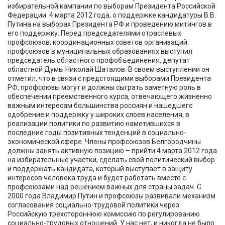
избирательной кампании по выборам Президента Российской
Федерации 4 марта 2012 года, о поддержке кандидатуры В.В.
Путина на выборах Президента РФ и проведению митингов в
его поддержку. Перед председателями отраслевых
профсоюзов, координационных советов организаций
профсоюзов в муниципальных образованиях выступил
председатель областного профобъединения, депутат
областной Думы Николай Шаталов. В своем выступлении он
отметил, что в связи с предстоящими выборами Президента
РФ, профсоюзы могут и должны сыграть заметную роль в
обеспечении преемственного курса, отвечающего жизненно
важным интересам большинства россиян и нашедшего
одобрение и поддержку у широких слоев населения, в
реализации политики по развитию наметившихся в
последние годы позитивных тенденций в социально-
экономической сфере. Члены профсоюзов Белгородчины
должны занять активную позицию – прийти 4 марта 2012 года
на избирательные участки, сделать свой политический выбор
и поддержать кандидата, который выступает в защиту
интересов человека труда и будет работать вместе с
профсоюзами над решением важных для страны задач. С
2000 года Владимир Путин и профсоюзы развивали механизм
согласования социально-трудовой политики через
Российскую трехстороннюю комиссию по регулированию
социально-трудовых отношений. У нас нет, и никогда не было