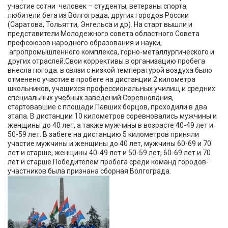
участие сотни человек – студенты, ветераны спорта,
любители бега из Волгограда, других городов России
(Саратова, Тольятти, Энгельса и др). На старт вышли и
представители Молодежного совета областного Совета
профсоюзов народного образования и науки,
агропромышленного комплекса, горно-металлургического и
других отраслей.Свои коррективы в организацию пробега
внесла погода: в связи с низкой температурой воздуха было
отменено участие в пробеге на дистанции 2 километра
школьников, учащихся профессиональных училищ и средних
специальных учебных заведений.Соревнования,
стартовавшие с площади Павших борцов, проходили в два
этапа. В дистанции 10 километров соревновались мужчины и
женщины до 40 лет, а также мужчины в возрасте 40-49 лет и
50-59 лет. В забеге на дистанцию 5 километров приняли
участие мужчины и женщины до 40 лет, мужчины 60-69 и 70
лет и старше, женщины 40-49 лет и 50-59 лет, 60-69 лет и 70
лет и старше.Победителем пробега среди команд городов-
участников была признана сборная Волгограда.