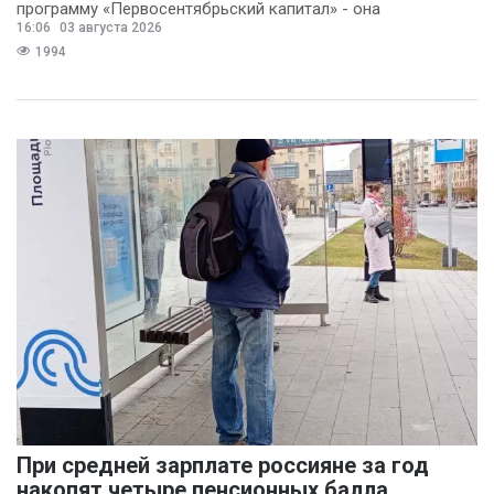
программу «Первосентябрьский капитал» - она
16:06
03 августа 2026
предполагает
1994
При средней зарплате россияне за год
накопят четыре пенсионных балла