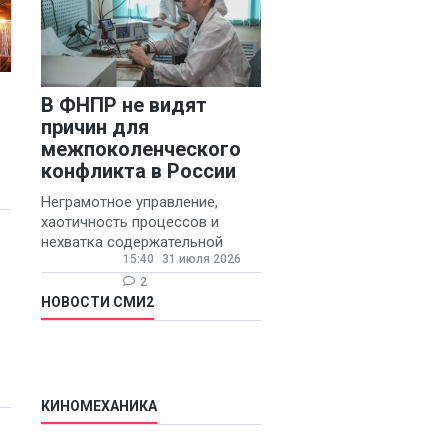
В ФНПР не видят
причин для
межпоколенческого
конфликта в России
Неграмотное управление,
хаотичность процессов и
нехватка содержательной
15:40
31 июля 2026
обратной связи от
руководителя являются
2
основными причинами
НОВОСТИ СМИ2
конфликтов и раздражения в
КИНОМЕХАНИКА