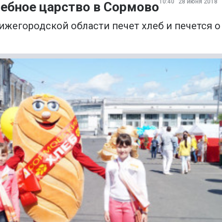
10:40
28 июня 2018
лебное царство в Сормово
жегородской области печет хлеб и печется о