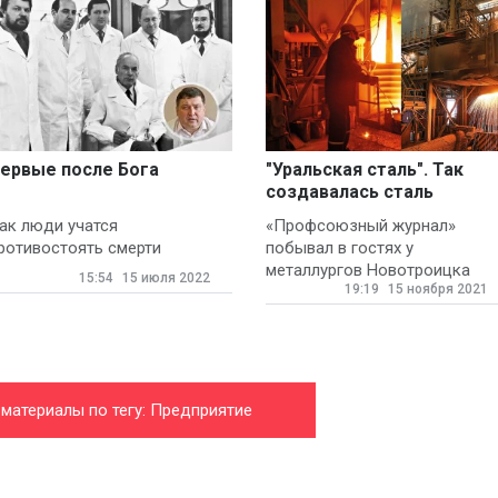
ервые после Бога
"Уральская сталь". Так
создавалась сталь
ак люди учатся
«Профсоюзный журнал»
ротивостоять смерти
побывал в гостях у
металлургов Новотроицка
15:54
15 июля 2022
19:19
15 ноября 2021
 материалы по тегу: Предприятие