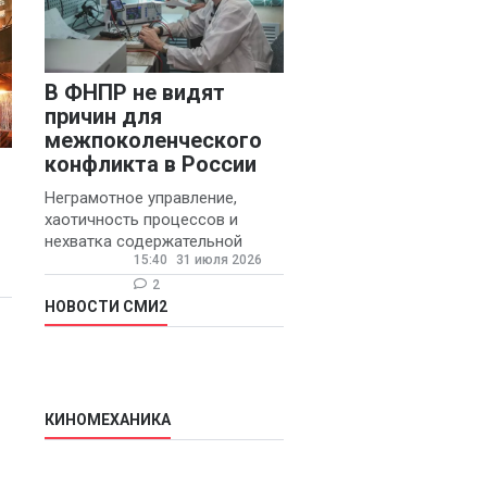
В ФНПР не видят
причин для
межпоколенческого
конфликта в России
Неграмотное управление,
хаотичность процессов и
нехватка содержательной
15:40
31 июля 2026
обратной связи от
руководителя являются
2
основными причинами
НОВОСТИ СМИ2
конфликтов и раздражения в
КИНОМЕХАНИКА