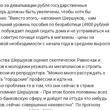
из-за девальвации рубля государственные
ерь должны быть увеличены, чтобы хотя бы
ю. “Вместо этого, - напомнил Шершуков, - нам
ешний уровень пособия по безработице (4900 рублей
ы побуждает людей сидеть дома и не устраиваться на
 советую почаще ходить в магазины - цены на
рвой необходимости с начала года в среднем выросл
ства Шершуков оценил скептически. Равно как и
в к молодежи уезжать из мегаполисов и строить
песни из репродуктора. “Можно много рассуждать о
ь “городские” профессии и идти на
 проблема-то в том, что они сейчас в стране
апомнил Шершуков. - При этом более половины всех
о-банковскую сферу, и дойдет ли оттуда что-нибудь
ов, сейчас совершенно неизвестно”. По прогнозу