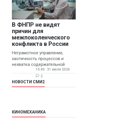
В ФНПР не видят
причин для
межпоколенческого
конфликта в России
Неграмотное управление,
хаотичность процессов и
нехватка содержательной
15:40
31 июля 2026
обратной связи от
руководителя являются
2
основными причинами
НОВОСТИ СМИ2
конфликтов и раздражения в
КИНОМЕХАНИКА