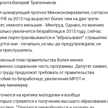
ронта Валерий Трапезников.
л шокирующий прогноз Минэкономразвития, согласн
РФ за 2015 год вырастет более чем на две трети.
т, немного меньшие - Минтруд. Однако, по мнению
колько увеличится безработица в 2015 году, сейчас
вники перестраховываются и “вбрасывают” страшилки
дутся они - печально, но мы-де предупреждали; не
ам прислушались.
ризисный план правительства более-менее
именно социальная часть программы. Депутат заявил,
о труду продолжат требовать от правительства
обий по безработице, увеличения МРОТ и
ому минимуму.
точился на критике молодежи и вообще
торые стремятся к получению высшего образования 
дствах. “Придется переобучаться и уходить из