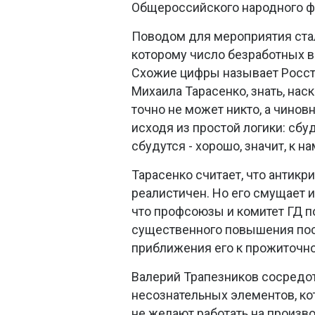
Общероссийского народного ф
Поводом для мероприятия ста
которому число безработных в 
Схожие цифры называет Росста
Михаила Тарасенко, знать, нас
точно не может никто, а чино
исходя из простой логики: сбу
сбудутся - хорошо, значит, к н
Тарасенко считает, что антик
реалистичен. Но его смущает 
что профсоюзы и комитет ГД п
существенного повышения пос
приближения его к прожиточн
Валерий Трапезников сосредо
несознательных элементов, ко
не желают работать на произво