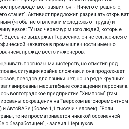
ое производство, - заявил он. - Ничего страшного,
чего станет”. Активист предложил разрешать открыват
ным (чтобы не отвлекали молодежь от труда) и
вину вузов: “У нас чересчур много людей, которые
. Здесь не выдержал Тарасенко: он не согласился с
трофической нехватке в промышленности именно
ованием, прежде всего инженеров.
ценивать прогнозы министерств, но отметил ряд
словам, ситуация крайне сложная, и она продолжает
юзов, поводов для паники нет, но на ряде крупных
 запланированы масштабные сокращения персонала.
ось волгоградское предприятие “Химпром” (там
анированы сокращения на Тверском вагоноремонтном
) и АвтоВАЗе (более 1,1 тысячи человек). “Если
траны, то не просматривается никакой осознанной
бе с безработицей”, - заявил Шершуков.