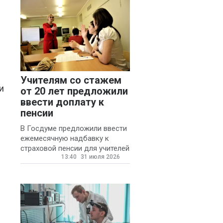
Учителям со стажем
и
от 20 лет предложили
ввести доплату к
пенсии
В Госдуме предложили ввести
ежемесячную надбавку к
страховой пенсии для учителей
13:40
31 июля 2026
государственных и
муниципальных школ со
стажем не менее 20 лет.