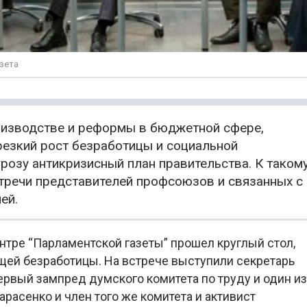
зета
оизводстве и реформы в бюджетной сфере,
резкий рост безработицы и социальной
грозу антикризисный план правительства. К таком
тречи представителей профсоюзов и связанных с
ей.
нтре “Парламентской газеты” прошел круглый стол,
ей безработицы. На встрече выступили секретарь
рвый зампред думского комитета по труду и один из
расенко и член того же комитета и активист