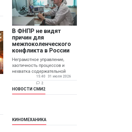
В ФНПР не видят
причин для
межпоколенческого
конфликта в России
Неграмотное управление,
хаотичность процессов и
нехватка содержательной
15:40
31 июля 2026
обратной связи от
руководителя являются
2
основными причинами
НОВОСТИ СМИ2
конфликтов и раздражения в
КИНОМЕХАНИКА