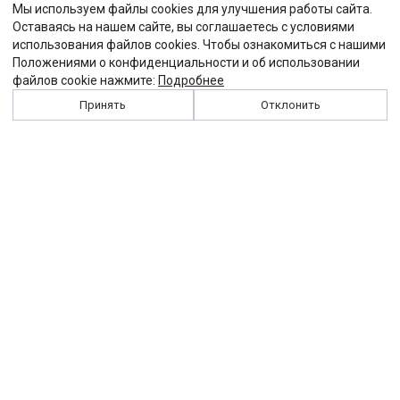
Мы используем файлы cookies для улучшения работы сайта.
Оставаясь на нашем сайте, вы соглашаетесь с условиями
использования файлов cookies. Чтобы ознакомиться с нашими
Положениями о конфиденциальности и об использовании
файлов cookie нажмите:
Подробнее
Принять
Отклонить
История
Персоналии
Выходные данные
Виджет "Солидарности"
Контакты
Подписка
Реклама
Партнеры
Архив сайта
Забастовка
Закон
Зарплата
ЖКХ
Компенсация
Колдоговор
Налоги
Общество
Пенсия
Профсоюз