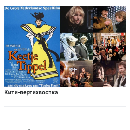
Кити-вертихвостка