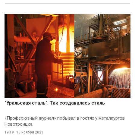
"Уральская сталь". Так создавалась сталь
«Профсоюзный журнал» побывал в гостях у металлургов
Новотроицка
19:19
15 ноября 2021