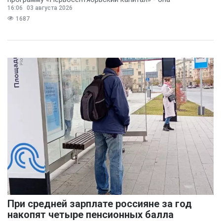
16:06
03 августа 2026
предполагает
1687
При средней зарплате россияне за год
накопят четыре пенсионных балла