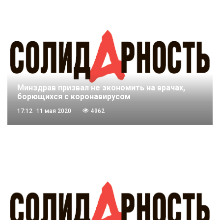
Минздрав призвал не экономить на врачах,
борющихся с коронавирусом
17:12
11 мая 2020
4962