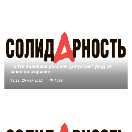
Почти половина россиян допускает уход от
налогов в кризис
12:22
26 мая 2020
4088