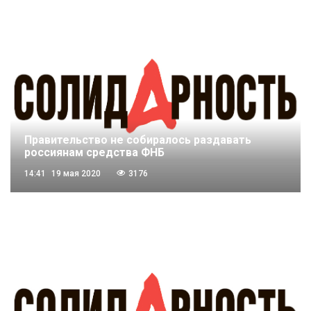
Правительство не собиралось раздавать
россиянам средства ФНБ
14:41
19 мая 2020
3176