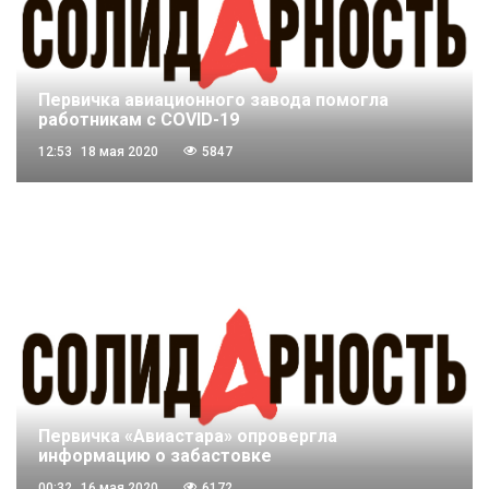
Первичка авиационного завода помогла
работникам с COVID-19
12:53
18 мая 2020
5847
Первичка «Авиастара» опровергла
информацию о забастовке
00:32
16 мая 2020
6172