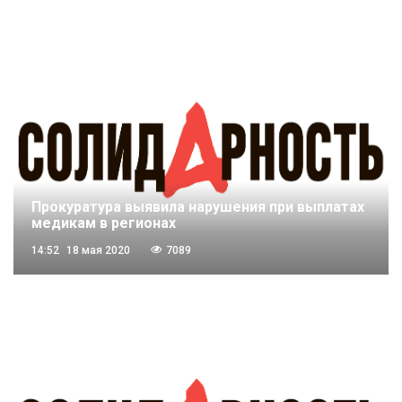
Прокуратура выявила нарушения при выплатах
медикам в регионах
14:52
18 мая 2020
7089