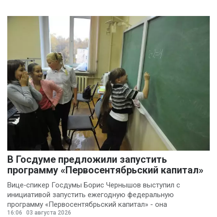
В Госдуме предложили запустить
программу «Первосентябрьский капитал»
Вице‑спикер Госдумы Борис Чернышов выступил с
инициативой запустить ежегодную федеральную
программу «Первосентябрьский капитал» - она
16:06
03 августа 2026
предполагает