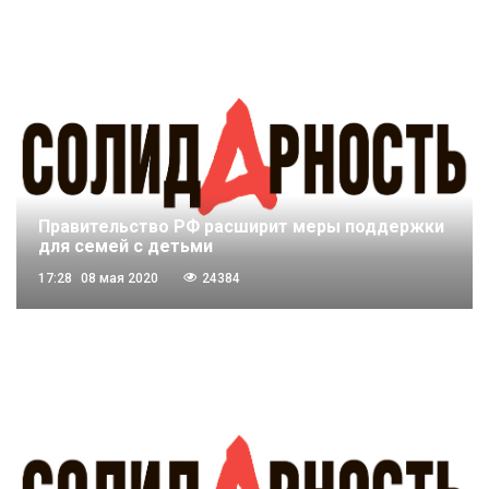
Правительство РФ расширит меры поддержки
для семей с детьми
17:28
08 мая 2020
24384