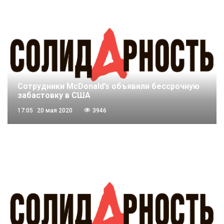
Сотрудники McDonald’s объявили бессрочную
забастовку в США
17:05
20 мая 2020
3946