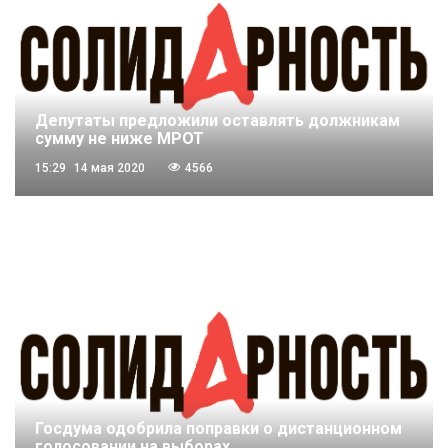
Депутаты предложили оставлять должникам
сумму не ниже МРОТ
15:29
14 мая 2020
4566
Госдума одобрила поправки о дистанционном
голосовании на выборах