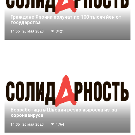
Граждане Японии получат по 100 тысяч йен от
государства
14:55
26 мая 2020
3421
Безработица в Швеции резко выросла из-за
коронавируса
14:05
26 мая 2020
4764