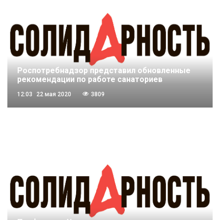
Роспотребнадзор представил обновленные
рекомендации по работе санаториев
12:03
22 мая 2020
3809