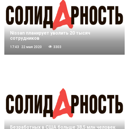
Nissan планирует уволить 20 тысяч
сотрудников
17:43
22 мая 2020
3303
Безработных в США больше 38,5 млн человек