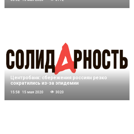
Центробанк: сбережения россиян резко
сократились из-за эпидемии
15:58
15 мая 2020
3020