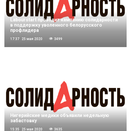
Labourstart проводит кампанию солидарности
в поддержку уволенного белорусского
профлидера
17:37
25 мая 2020
3499
Нигерийские медики объявили недельную
забастовку
15:35
25 мая 2020
3635