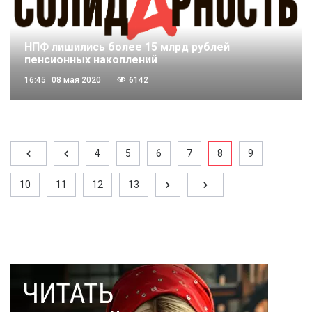
НПФ лишились более 15 млрд рублей
пенсионных накоплений
16:45
08 мая 2020
6142
4
5
6
7
8
9
10
11
12
13