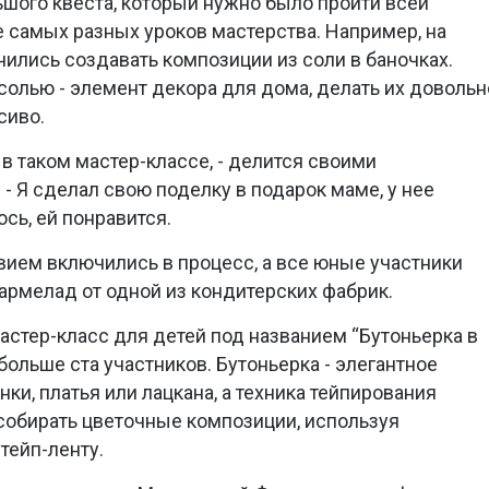
ьшого квеста, который нужно было пройти всей
де самых разных уроков мастерства. Например, на
чились создавать композиции из соли в баночках.
солью - элемент декора для дома, делать их довольн
сиво.
в таком мастер-классе, - делится своими
 - Я сделал свою поделку в подарок маме, у нее
сь, ей понравится.
твием включились в процесс, а все юные участники
армелад от одной из кондитерских фабрик.
астер-класс для детей под названием “Бутоньерка в
больше ста участников. Бутоньерка - элегантное
ки, платья или лацкана, а техника тейпирования
 собирать цветочные композиции, используя
тейп-ленту.