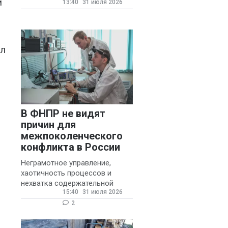
и
13:40
31 июля 2026
государственных и
муниципальных школ со
стажем не менее 20 лет.
ел
В ФНПР не видят
причин для
межпоколенческого
конфликта в России
Неграмотное управление,
хаотичность процессов и
нехватка содержательной
15:40
31 июля 2026
обратной связи от
руководителя являются
2
основными причинами
конфликтов и раздражения в