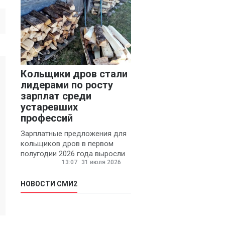
Кольщики дров стали
лидерами по росту
зарплат среди
устаревших
профессий
Зарплатные предложения для
кольщиков дров в первом
полугодии 2026 года выросли
13:07
31 июля 2026
на 58% - 62 тысяч рублей в
месяц, сообщает агентство
«Прайм».
НОВОСТИ СМИ2