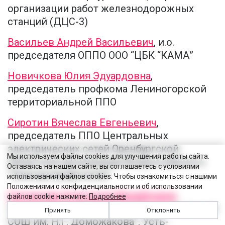
организации работ железнодорожных
станций (ДЦС-3)
Васильев Андрей Васильевич
, и.о.
председателя ОППО ООО “ЦБК “КАМА”
Новичкова Юлия Эдуардовна
,
председатель профкома Лениногорской
территориальной ППО
Сиротин Вячеслав Евгеньевич
,
председатель ППО Центральных
электрических сетей Оренбургской
Мы используем файлы cookies для улучшения работы сайта.
областной организации Всероссийского
Оставаясь на нашем сайте, вы соглашаетесь с условиями
“Электропрофсоюза”
использования файлов cookies. Чтобы ознакомиться с нашими
Положениями о конфиденциальности и об использовании
Санникова Анастасия Михайловна
,
файлов cookie нажмите:
Подробнее
председатель ППО МБОУ “Доможаковская
Принять
Отклонить
СОШ им. Н.Г. Доможакова”, Усть-