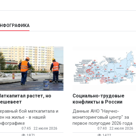
ИНФОГРАФИКА
аткапитал растет, но
Социально-трудовые
ешевеет
конфликты в России
еравный бой маткапитала и
Данные АНО "Научно-
ен на жилье - в нашей
мониторинговый центр" за
нфографике
первое полугодие 2026 года
07:45
22 июля 2026
07:40
22 июля 2026
1871
1422