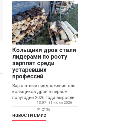
конфликтов и раздражения в
Кольщики дров стали
лидерами по росту
зарплат среди
устаревших
профессий
Зарплатные предложения для
кольщиков дров в первом
полугодии 2026 года выросли
13:07
31 июля 2026
на 58% - 62 тысяч рублей в
месяц, сообщает агентство
2136
«Прайм».
НОВОСТИ СМИ2