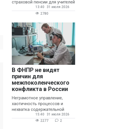
страховой пенсии для учителей
13:40
31 июля 2026
государственных и
муниципальных школ со
2780
стажем не менее 20 лет.
В ФНПР не видят
причин для
межпоколенческого
конфликта в России
Неграмотное управление,
хаотичность процессов и
нехватка содержательной
15:40
31 июля 2026
обратной связи от
руководителя являются
2277
2
основными причинами