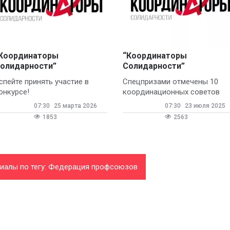
Координаторы
“Координаторы
олидарности”
Солидарности”
спейте принять участие в
Спецпризами отмечены 10
онкурсе!
координационных советов
07:30
25 марта 2026
07:30
23 июля 2025
1853
2563
риалы по тегу: Федерация профсоюзов
Самарской области