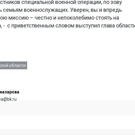
тников специальной военной операции, по зову
семьям военнослужащих. Уверен, вы и впредь
ою миссию – честно и непоколебимо стоять на
, - с приветственным словом выступил глава област
кой области
назарова
rea@bk.ru