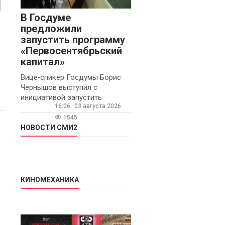
В Госдуме
предложили
запустить программу
«Первосентябрьский
капитал»
Вице‑спикер Госдумы Борис
Чернышов выступил с
инициативой запустить
16:06
03 августа 2026
ежегодную федеральную
программу
1545
«Первосентябрьский капитал»
НОВОСТИ СМИ2
- она предполагает
КИНОМЕХАНИКА