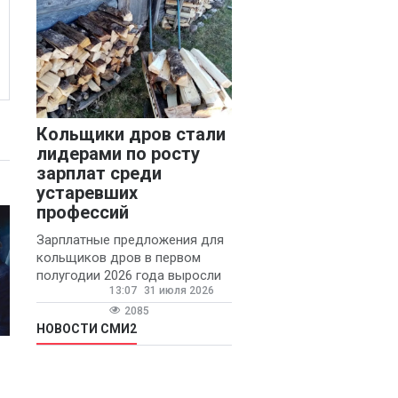
Кольщики дров стали
лидерами по росту
зарплат среди
устаревших
профессий
Зарплатные предложения для
кольщиков дров в первом
полугодии 2026 года выросли
13:07
31 июля 2026
на 58% - 62 тысяч рублей в
месяц, сообщает агентство
2085
«Прайм».
НОВОСТИ СМИ2