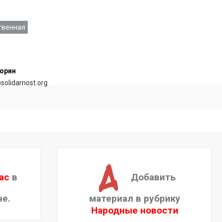
твенная
орин
@solidarnost.org
ас
в
Добавить
не.
материал в рубрику
Народные новости