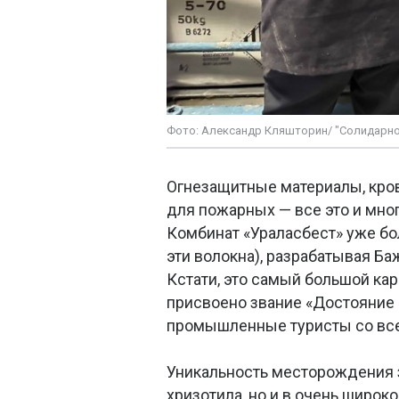
Фото: Александр Кляшторин/ "Солидарно
Огнезащитные материалы, кро
для пожарных — все это и мног
Комбинат «Ураласбест» уже бо
эти волокна), разрабатывая Б
Кстати, это самый большой кар
присвоено звание «Достояние 
промышленные туристы со все
Уникальность месторождения з
хризотила, но и в очень широк