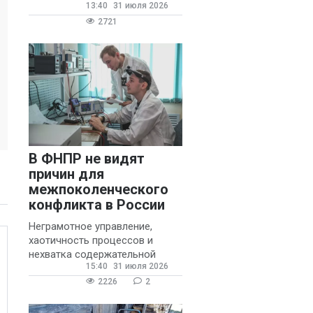
13:40
31 июля 2026
государственных и
муниципальных школ со
2721
стажем не менее 20 лет.
В ФНПР не видят
причин для
межпоколенческого
конфликта в России
Неграмотное управление,
хаотичность процессов и
нехватка содержательной
15:40
31 июля 2026
обратной связи от
руководителя являются
2226
2
основными причинами
конфликтов и раздражения в