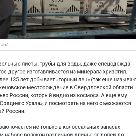
сть"
вельные листы, трубы для воды, даже спецодежда
ое другое изготавливается из минерала хризотил.
лее 135 лет добывает «горный лен» (так еще называ
аженовское месторождение в Свердловской области.
ьер России, который видно из космоса. А еще ему
Среднего Урала», и посмотреть на него съезжаются
й России.
аключается не только в колоссальных запасах
ом наборе волокон различной длины: от долей до