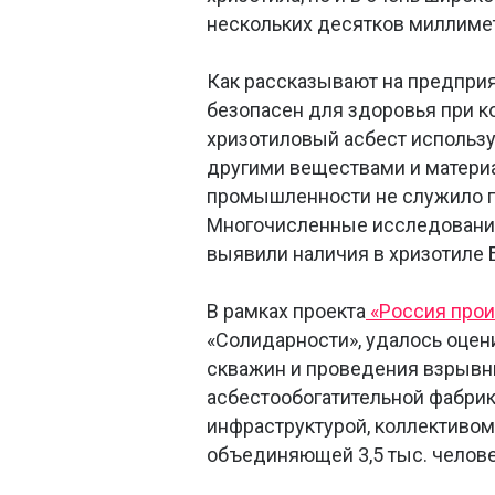
нескольких десятков миллимет
Как рассказывают на предприят
безопасен для здоровья при к
хризотиловый асбест использу
другими веществами и материа
промышленности не служило п
Многочисленные исследования
выявили наличия в хризотиле
В рамках проекта
«Россия прои
«Солидарности», удалось оцен
скважин и проведения взрывны
асбестообогатительной фабрик
инфраструктурой, коллективом
объединяющей 3,5 тыс. челове