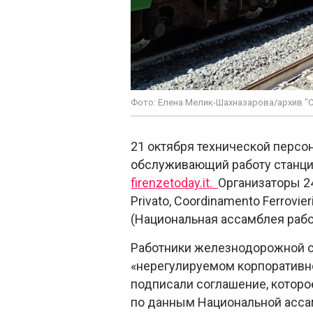
Фото: Елена Мелик-Шахназарова/архив "
21 октября технической персо
обслуживающий работу станций
firenzetoday.it.
Организаторы 2
Privato, Coordinamento Ferrovie
(Национальная ассамблея раб
Работники железнодорожной с
«нерегулируемом корпоративно
подписали соглашение, которо
по данным Национальной асса