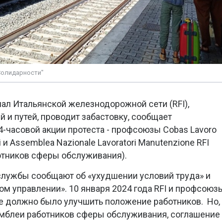
Солидарности"
нал Итальянской железнодорожной сети (RFI),
 и путей, проводит забастовку, сообщает
4-часовой акции протеста - профсоюзы Cobas Lavoro
ri и Assemblea Nazionale Lavoratori Manutenzione RFI
отников сферы обслуживания).
лужбы сообщают об «ухудшении условий труда» и
м управлении». 10 января 2024 года RFI и профсоюз
е должно было улучшить положение работников. Но,
мблеи работников сферы обслуживания, соглашение