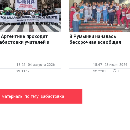
 Аргентине проходят
В Румынии началась
абастовки учителей и
бессрочная всеобщая
оцманов
забастовка
13:26
04 августа 2026
15:47
28 июля 2026
1162
2281
1
 материалы по тегу: забастовка