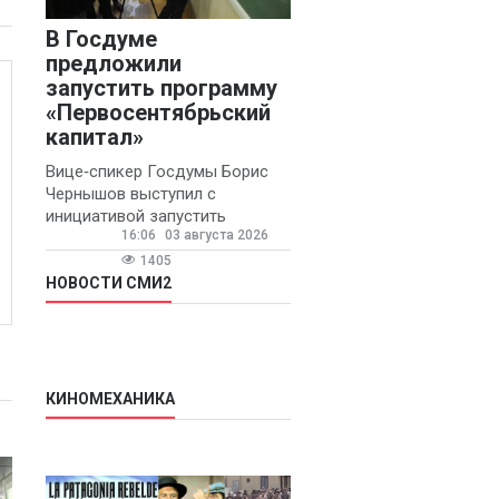
В Госдуме
предложили
запустить программу
«Первосентябрьский
капитал»
Вице‑спикер Госдумы Борис
Чернышов выступил с
инициативой запустить
16:06
03 августа 2026
ежегодную федеральную
программу
1405
«Первосентябрьский капитал»
НОВОСТИ СМИ2
- она предполагает
КИНОМЕХАНИКА