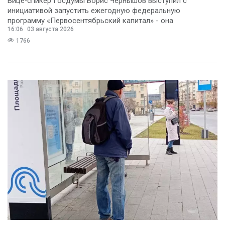
Вице‑спикер Госдумы Борис Чернышов выступил с
инициативой запустить ежегодную федеральную
программу «Первосентябрьский капитал» - она
16:06
03 августа 2026
предполагает
1766