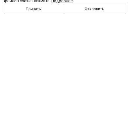
файлов cookie нажмите:
Подробнее
Принять
Отклонить
История
Персоналии
Выходные данные
Виджет "Солидарности"
Контакты
Подписка
Реклама
Партнеры
Архив сайта
Забастовка
Закон
Зарплата
ЖКХ
Компенсация
Колдоговор
Налоги
Общество
Пенсия
Профсоюз
Пособие
Реформы
Страхование
Все теги