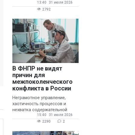
13:40
31 июля 2026
государственных и
муниципальных школ со
2792
стажем не менее 20 лет.
В ФНПР не видят
причин для
межпоколенческого
конфликта в России
Неграмотное управление,
хаотичность процессов и
нехватка содержательной
15:40
31 июля 2026
обратной связи от
руководителя являются
2290
2
основными причинами
конфликтов и раздражения в