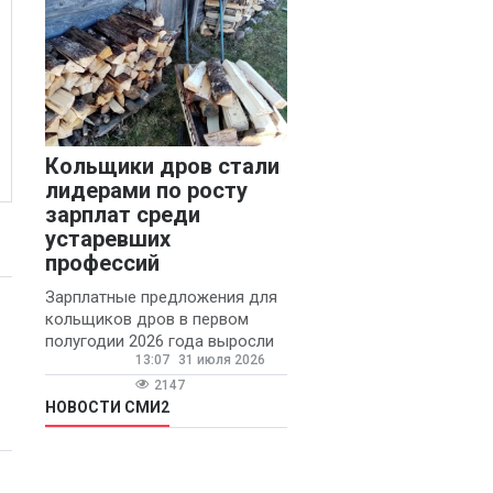
Кольщики дров стали
лидерами по росту
зарплат среди
устаревших
профессий
Зарплатные предложения для
кольщиков дров в первом
полугодии 2026 года выросли
13:07
31 июля 2026
на 58% - 62 тысяч рублей в
месяц, сообщает агентство
2147
«Прайм».
НОВОСТИ СМИ2