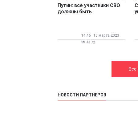
Путин: все участники СВО
С
должны быть
у
своевременно обеспечены
с
денежным и иными видами
довольствия
14:46
15 марта 2023
4172
Все
НОВОСТИ ПАРТНЕРОВ