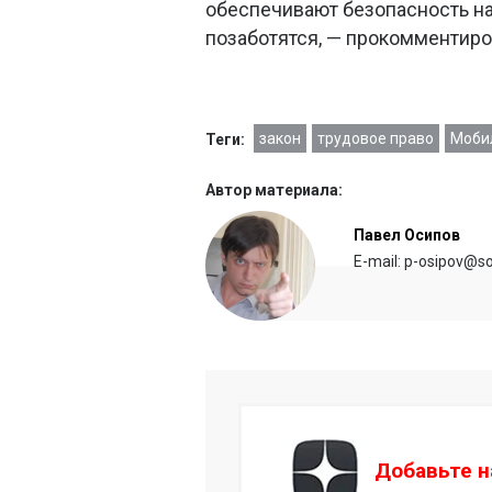
обеспечивают безопасность на
позаботятся, — прокомментир
закон
трудовое право
Моби
Теги:
Автор материала:
Павел Осипов
E-mail: p-osipov@so
Добавьте н