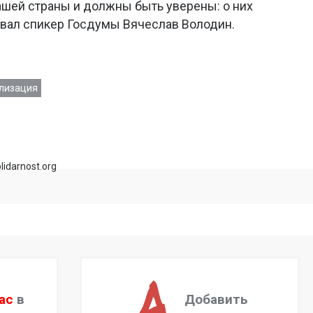
шей страны и должны быть уверены: о них
овал спикер Госдумы Вячеслав Володин.
лизация
lidarnost.org
ас
в
Добавить