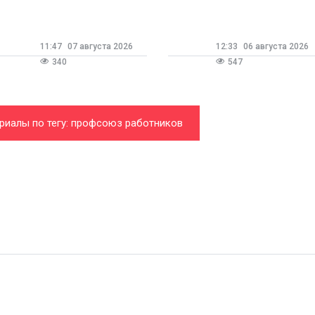
КДМЦ
выстроена работа с
членами профсоюза
11:47
07 августа 2026
12:33
06 августа 2026
340
547
риалы по тегу: профсоюз работников
бильного и сельскохозяйственного
машиностроения