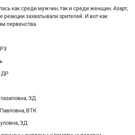
ась как среди мужчин, так и среди женщин. Азарт,
 реакции захватывали зрителей. И вот как
ам первенства.
ПРЗ
ь
Д-ДР
 Назиповна, ЗД
 Павловна, ВТК
нуловна, ЗД