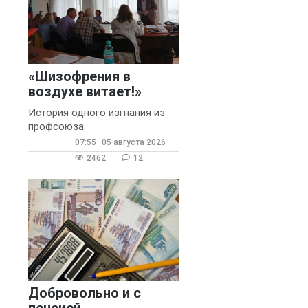
«Шизофрения в
воздухе витает!»
История одного изгнания из
профсоюза
07:55
05 августа 2026
2462
12
Добровольно и с
пенсией