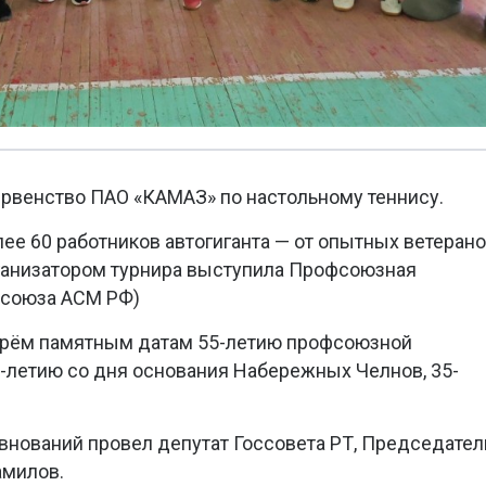
ервенство ПАО «КАМАЗ» по настольному теннису.
ее 60 работников автогиганта — от опытных ветеран
ганизатором турнира выступила Профсоюзная
фсоюза АСМ РФ)
трём памятным датам 55-летию профсоюзной
-летию со дня основания Набережных Челнов, 35-
нований провел депутат Госсовета РТ, Председател
милов.