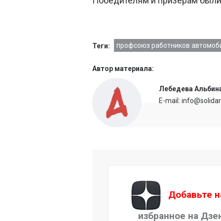
Победителям и призерам были
профсоюз работников автомоб
Теги:
Автор материала:
Лебедева Альбин
E-mail: info@solida
Добавьте н
избранное на Дзе