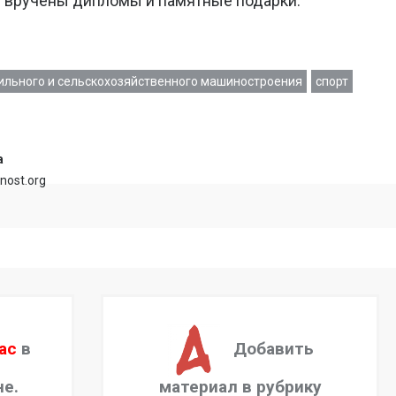
 вручены дипломы и памятные подарки.
ильного и сельскохозяйственного машиностроения
спорт
а
rnost.org
ас
в
Добавить
не.
материал в рубрику