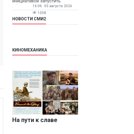
инициативой запустить
16:06
03 августа 2026
ежегодную федеральную
программу
1558
«Первосентябрьский капитал»
НОВОСТИ СМИ2
- она предполагает
КИНОМЕХАНИКА
На пути к славе