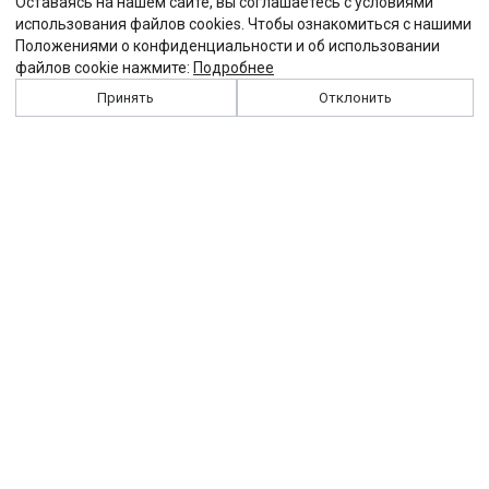
Оставаясь на нашем сайте, вы соглашаетесь с условиями
использования файлов cookies. Чтобы ознакомиться с нашими
Положениями о конфиденциальности и об использовании
файлов cookie нажмите:
Подробнее
Принять
Отклонить
История
Персоналии
Выходные данные
Виджет "Солидарности"
Контакты
Подписка
Реклама
Партнеры
Архив сайта
Забастовка
Закон
Зарплата
ЖКХ
Компенсация
Колдоговор
Налоги
Общество
Пенсия
Профсоюз