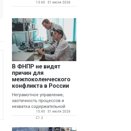
13:40
31 июля 2026
государственных и
муниципальных школ со
стажем не менее 20 лет.
В ФНПР не видят
причин для
межпоколенческого
конфликта в России
Неграмотное управление,
хаотичность процессов и
нехватка содержательной
15:40
31 июля 2026
обратной связи от
руководителя являются
2
основными причинами
конфликтов и раздражения в