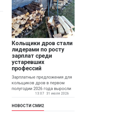
Кольщики дров стали
лидерами по росту
зарплат среди
устаревших
профессий
Зарплатные предложения для
кольщиков дров в первом
полугодии 2026 года выросли
13:07
31 июля 2026
на 58% - 62 тысяч рублей в
месяц, сообщает агентство
«Прайм».
НОВОСТИ СМИ2