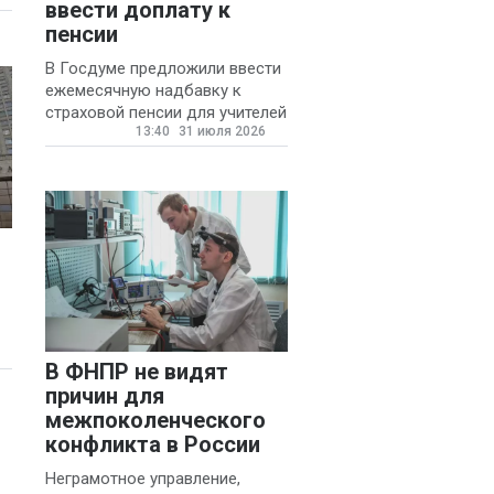
ввести доплату к
пенсии
В Госдуме предложили ввести
ежемесячную надбавку к
страховой пенсии для учителей
13:40
31 июля 2026
государственных и
муниципальных школ со
стажем не менее 20 лет.
В ФНПР не видят
причин для
межпоколенческого
конфликта в России
Неграмотное управление,