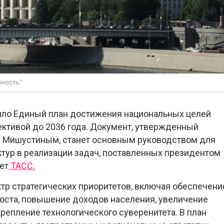
рность"
ило Единый план достижения национальных целей
пективой до 2036 года. Документ, утвержденный
 Мишустиным, станет основным руководством для
ктур в реализации задач, поставленных президентом
ет
ТАСС.
тр стратегических приоритетов, включая обеспечени
оста, повышение доходов населения, увеличение
репление технологического суверенитета. В план