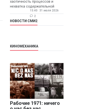
хаотичность процессов и
нехватка содержательной
15:40
31 июля 2026
обратной связи от
руководителя являются
2
основными причинами
НОВОСТИ СМИ2
конфликтов и раздражения в
КИНОМЕХАНИКА
Рабочие 1971: ничего
о нас без нас