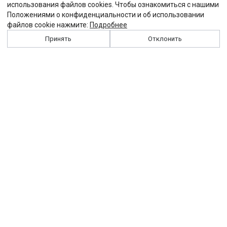
использования файлов cookies. Чтобы ознакомиться с нашими
Положениями о конфиденциальности и об использовании
файлов cookie нажмите:
Подробнее
Принять
Отклонить
История
Персоналии
Выходные данные
Виджет "Солидарности"
Контакты
Подписка
Реклама
Партнеры
Архив сайта
Забастовка
Закон
Зарплата
ЖКХ
Компенсация
Колдоговор
Налоги
Общество
Пенсия
Профсоюз