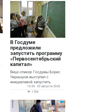
В Госдуме
предложили
запустить программу
«Первосентябрьский
капитал»
Вице‑спикер Госдумы Борис
Чернышов выступил с
инициативой запустить
16:06
03 августа 2026
ежегодную федеральную
программу
1740
«Первосентябрьский капитал»
- она предполагает