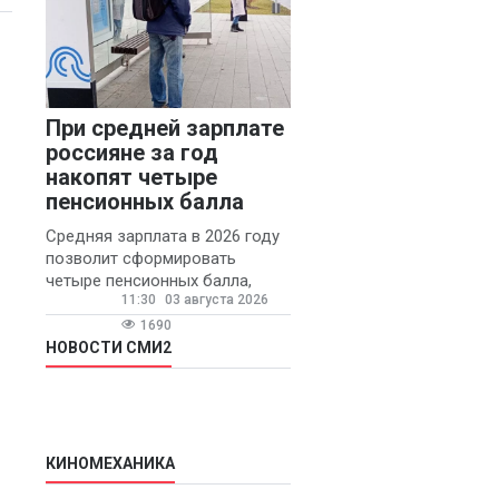
При средней зарплате
россияне за год
накопят четыре
пенсионных балла
Средняя зарплата в 2026 году
позволит сформировать
четыре пенсионных балла,
11:30
03 августа 2026
сообщил ТАСС доцент
Финансового университета при
1690
правительстве РФ Игорь
НОВОСТИ СМИ2
Балынин.
КИНОМЕХАНИКА