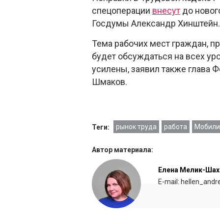
спецоперации
внесут
до новог
Госдумы Александр Хинштейн.
Тема рабочих мест граждан, п
будет обсуждаться на всех уро
усилены, заявил также глава
Шмаков.
рынок труда
работа
Мобили
Теги:
Автор материала:
Елена Мелик-Шах
E-mail: hellen_and