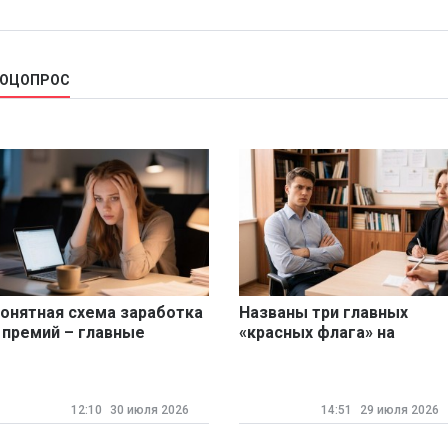
СОЦОПРОС
онятная схема заработка
Названы три главных
 премий – главные
«красных флага» на
ризнаки стабильности для
собеседовании для
оссийских работников
соискателей
12:10
30 июля 2026
14:51
29 июля 2026