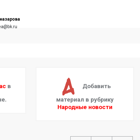
назарова
rea@bk.ru
ас
в
Добавить
не.
материал в рубрику
Народные новости