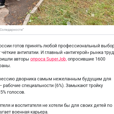
"Солидарности"
оссии готов принять любой профессиональный выбо
чёткие антипатии. И главный «антигерой» рынка тру
пришли авторы
опроса SuperJob,
опросившие 1600
раны.
офессию дворника самым нежеланным будущим для
— рабочие специальности (6%). Замыкают тройку
5% голосов.
ителя и воспитателя не хотели бы для своих детей по
угает военная карьера.