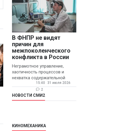
В ФНПР не видят
причин для
межпоколенческого
конфликта в России
Неграмотное управление,
хаотичность процессов и
нехватка содержательной
15:40
31 июля 2026
обратной связи от
руководителя являются
2
основными причинами
НОВОСТИ СМИ2
конфликтов и раздражения в
КИНОМЕХАНИКА