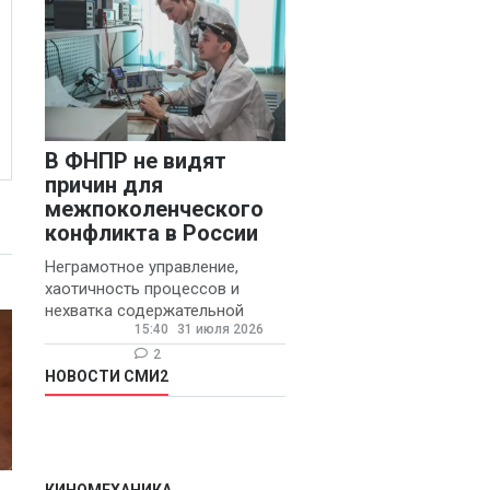
В ФНПР не видят
причин для
межпоколенческого
конфликта в России
Неграмотное управление,
хаотичность процессов и
нехватка содержательной
15:40
31 июля 2026
обратной связи от
руководителя являются
2
основными причинами
НОВОСТИ СМИ2
конфликтов и раздражения в