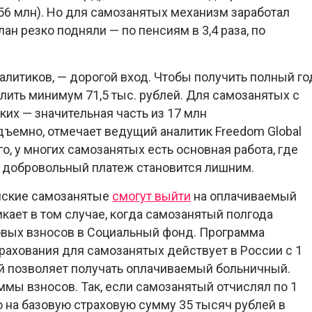
656 млн). Но для самозанятых механизм заработал
план резко подняли — по пенсиям в 3,4 раза, по
алитиков, — дорогой вход. Чтобы получить полный го
лить минимум 71,5 тыс. рублей. Для самозанятых с
их — значительная часть из 17 млн
дъемно, отмечает ведущий аналитик Freedom Global
о, у многих самозанятых есть основная работа, где
— добровольный платеж становится лишним.
ийские самозанятые
смогут выйти
на оплачиваемый
кает в том случае, когда самозанятый полгода
овых взносов в Социальный фонд. Программа
рахования для самозанятых действует в России с 1
ней позволяет получать оплачиваемый больничный.
ммы взносов. Так, если самозанятый отчислял по 1
во на базовую страховую сумму 35 тысяч рублей в