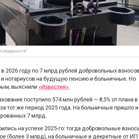
Солидарности"
в 2026 году по 7 млрд рублей добровольных взносо
в и нотариусов на будущую пенсию и больничные. Но
абым, выяснили
«Известия».
рахование поступило 574 млн рублей — 8,5% от плана в
м за тот же период 2025 года. На больничные пришло и
ированных 7 млрд.
лись на успехе 2025-го: тогда добровольные взнос
ое (более 3 млрд), на больничные и декретные от ИП