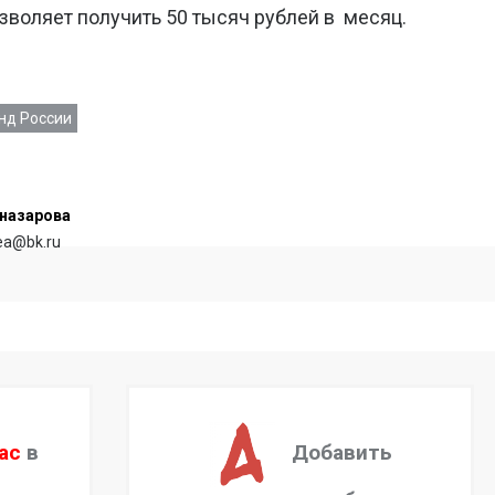
озволяет получить 50 тысяч рублей в месяц.
нд России
назарова
rea@bk.ru
ас
в
Добавить