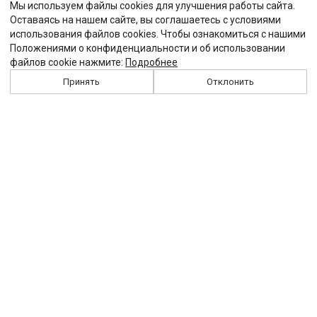
Мы используем файлы cookies для улучшения работы сайта.
Оставаясь на нашем сайте, вы соглашаетесь с условиями
использования файлов cookies. Чтобы ознакомиться с нашими
Положениями о конфиденциальности и об использовании
файлов cookie нажмите:
Подробнее
Принять
Отклонить
История
Персоналии
Выходные данные
Виджет "Солидарности"
Контакты
Подписка
Реклама
Партнеры
Архив сайта
Забастовка
Закон
Зарплата
ЖКХ
Компенсация