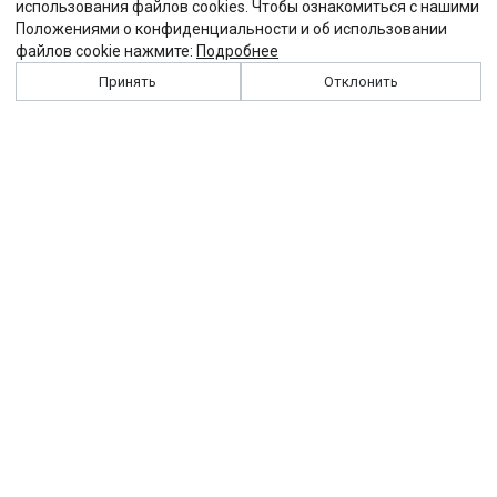
использования файлов cookies. Чтобы ознакомиться с нашими
Положениями о конфиденциальности и об использовании
файлов cookie нажмите:
Подробнее
Принять
Отклонить
История
Персоналии
Выходные данные
Виджет "Солидарности"
Контакты
Подписка
Реклама
Партнеры
Архив сайта
Забастовка
Закон
Зарплата
ЖКХ
Компенсация
Колдоговор
Налоги
Общество
Пенсия
Профсоюз