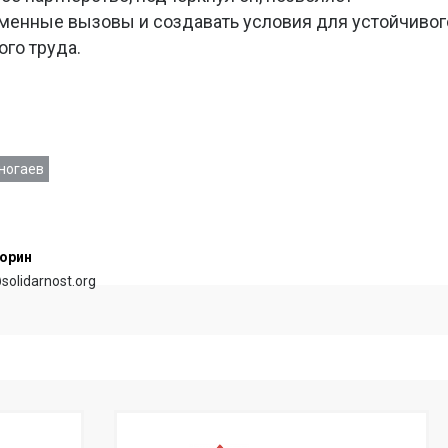
менные вызовы и создавать условия для устойчивог
го труда.
ногаев
орин
@solidarnost.org