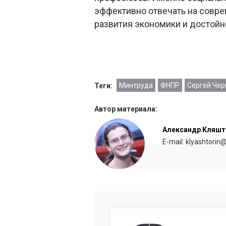
эффективно отвечать на совре
развития экономики и достойно
Минтруда
ФНПР
Сергей Чер
Теги:
Автор материала:
Александр Кляшт
E-mail: klyashtorin