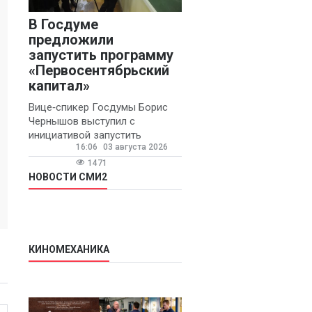
В Госдуме
предложили
запустить программу
«Первосентябрьский
капитал»
Вице‑спикер Госдумы Борис
Чернышов выступил с
инициативой запустить
16:06
03 августа 2026
ежегодную федеральную
программу
1471
«Первосентябрьский капитал»
НОВОСТИ СМИ2
- она предполагает
КИНОМЕХАНИКА