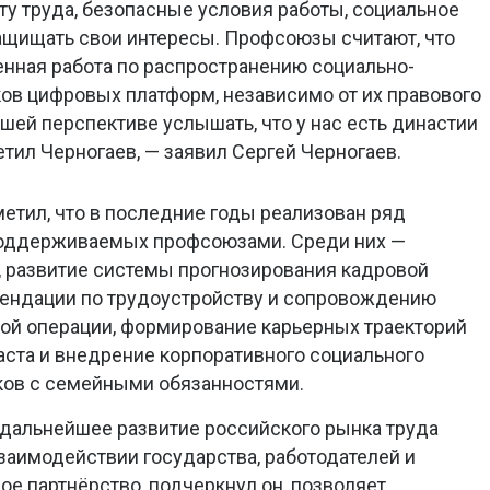
у труда, безопасные условия работы, социальное
ащищать свои интересы. Профсоюзы считают, что
енная работа по распространению социально-
ков цифровых платформ, независимо от их правового
шей перспективе услышать, что у нас есть династии
тил Черногаев, — заявил Сергей Черногаев.
тил, что в последние годы реализован ряд
поддерживаемых профсоюзами. Среди них —
, развитие системы прогнозирования кадровой
мендации по трудоустройству и сопровождению
ой операции, формирование карьерных траекторий
аста и внедрение корпоративного социального
ков с семейными обязанностями.
 дальнейшее развитие российского рынка труда
заимодействии государства, работодателей и
е партнёрство, подчеркнул он, позволяет