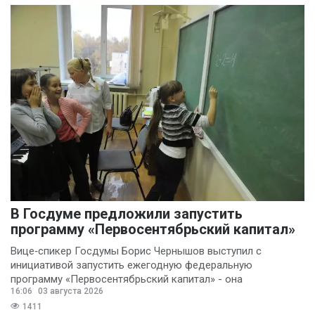
В Госдуме предложили запустить
программу «Первосентябрьский капитал»
Вице‑спикер Госдумы Борис Чернышов выступил с
инициативой запустить ежегодную федеральную
программу «Первосентябрьский капитал» - она
16:06
03 августа 2026
предполагает
1411