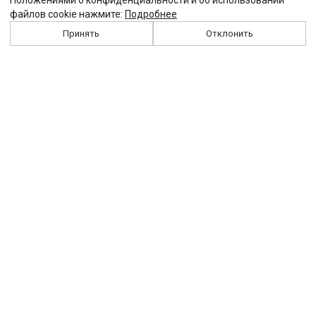
Положениями о конфиденциальности и об использовании
файлов cookie нажмите:
Подробнее
Принять
Отклонить
История
Персоналии
Выходные данные
Виджет "Солидарности"
Контакты
Подписка
Реклама
Партнеры
Архив сайта
Забастовка
Закон
Зарплата
ЖКХ
Компенсация
Колдоговор
Налоги
Общество
Пенсия
Профсоюз
Пособие
Реформы
Страхование
Все теги