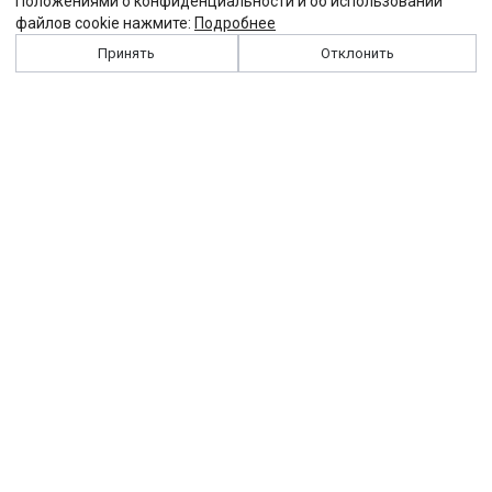
Положениями о конфиденциальности и об использовании
файлов cookie нажмите:
Подробнее
Принять
Отклонить
История
Персоналии
Выходные данные
Виджет "Солидарности"
Контакты
Подписка
Реклама
Партнеры
Архив сайта
Забастовка
Закон
Зарплата
ЖКХ
Компенсация
Колдоговор
Налоги
Общество
Пенсия
Профсоюз
Пособие
Реформы
Страхование
Все теги