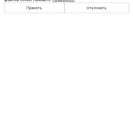
Принять
Отклонить
История
Персоналии
Выходные данные
Виджет "Солидарности"
Контакты
Подписка
Реклама
Партнеры
Архив сайта
Забастовка
Закон
Зарплата
ЖКХ
Компенсация
Колдоговор
Налоги
Общество
Пенсия
Профсоюз
Пособие
Реформы
Страхование
Все теги