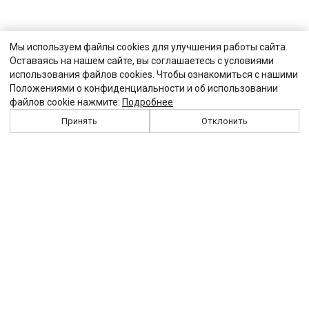
Мы используем файлы cookies для улучшения работы сайта.
Оставаясь на нашем сайте, вы соглашаетесь с условиями
использования файлов cookies. Чтобы ознакомиться с нашими
Положениями о конфиденциальности и об использовании
файлов cookie нажмите:
Подробнее
Принять
Отклонить
История
Персоналии
Выходные данные
Виджет "Солидарности"
Контакты
Подписка
Реклама
Партнеры
Архив сайта
Забастовка
Закон
Зарплата
ЖКХ
Компенсация