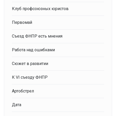
Клуб профсоюзных юристов
Первомай
Съезд ФНПР есть мнения
Работа над ошибками
Сюжет в развитии
К VI съезду ФНПР
Артобстрел
Дата