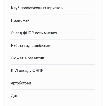
Клуб профсоюзных юристов
Первомай
Съезд ФНПР есть мнения
Работа над ошибками
Сюжет в развитии
К VI съезду ФНПР
Артобстрел
Дата