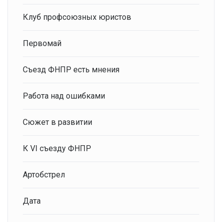
Клуб профсоюзных юристов
Первомай
Съезд ФНПР есть мнения
Работа над ошибками
Сюжет в развитии
К VI съезду ФНПР
Артобстрел
Дата