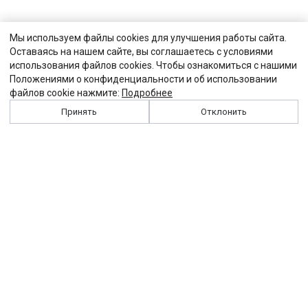
Мы используем файлы cookies для улучшения работы сайта.
Оставаясь на нашем сайте, вы соглашаетесь с условиями
использования файлов cookies. Чтобы ознакомиться с нашими
Положениями о конфиденциальности и об использовании
файлов cookie нажмите:
Подробнее
Принять
Отклонить
История
Персоналии
Выходные данные
Виджет "Солидарности"
Контакты
Подписка
Реклама
Партнеры
Архив сайта
Забастовка
Закон
Зарплата
ЖКХ
Компенсация