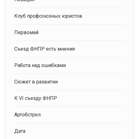
Клуб профсоюзных юристов
Первомай
Съезд ФНПР есть мнения
Работа над ошибками
Сюжет в развитии
К VI съезду ФНПР
Артобстрел
Дата