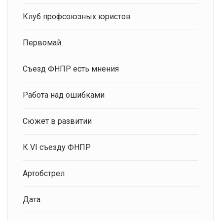
Клуб профсоюзных юристов
Первомай
Съезд ФНПР есть мнения
Работа над ошибками
Сюжет в развитии
К VI съезду ФНПР
Артобстрел
Дата