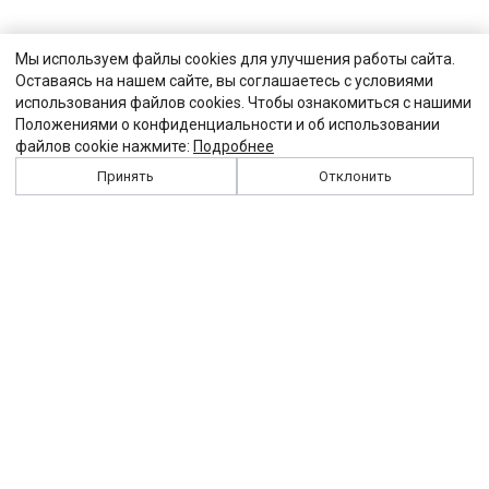
Мы используем файлы cookies для улучшения работы сайта.
Оставаясь на нашем сайте, вы соглашаетесь с условиями
использования файлов cookies. Чтобы ознакомиться с нашими
Положениями о конфиденциальности и об использовании
файлов cookie нажмите:
Подробнее
Принять
Отклонить
История
Персоналии
Выходные данные
Виджет "Солидарности"
Контакты
Подписка
Реклама
Партнеры
Архив сайта
Забастовка
Закон
Зарплата
ЖКХ
Компенсация