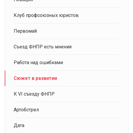
Клуб профсоюзных юристов
Первомай
Съезд ФНПР есть мнения
Работа над ошибками
Сюжет в развитии
К VI съезду ФНПР
Артобстрел
Дата