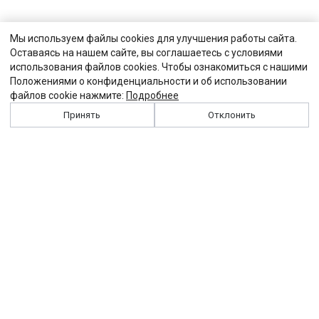
Мы используем файлы cookies для улучшения работы сайта.
Оставаясь на нашем сайте, вы соглашаетесь с условиями
использования файлов cookies. Чтобы ознакомиться с нашими
Положениями о конфиденциальности и об использовании
файлов cookie нажмите:
Подробнее
Принять
Отклонить
История
Персоналии
Выходные данные
Виджет "Солидарности"
Контакты
Подписка
Реклама
Партнеры
Архив сайта
Забастовка
Закон
Зарплата
ЖКХ
Компенсация