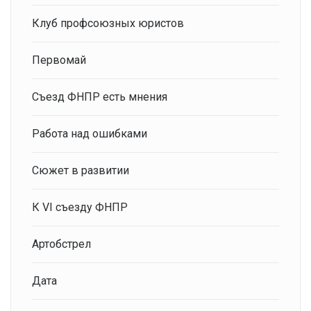
Клуб профсоюзных юристов
Первомай
Съезд ФНПР есть мнения
Работа над ошибками
Сюжет в развитии
К VI съезду ФНПР
Артобстрел
Дата