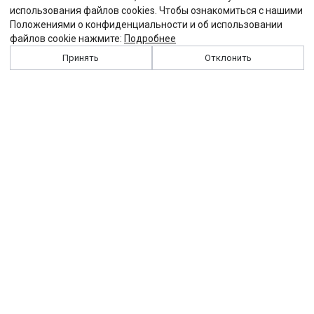
использования файлов cookies. Чтобы ознакомиться с нашими
Положениями о конфиденциальности и об использовании
файлов cookie нажмите:
Подробнее
Принять
Отклонить
История
Персоналии
Выходные данные
Виджет "Солидарности"
Контакты
Подписка
Реклама
Партнеры
Архив сайта
Забастовка
Закон
Зарплата
ЖКХ
Компенсация
Колдоговор
Налоги
Общество
Пенсия
Профсоюз