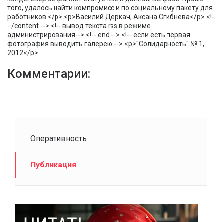
того, удалось найти компромисс и по социальному пакету для
работников.</p> <p>Василий Деркач, Аксана Сгибнева</p> <!-
- /content --> <!-- вывод текста rss в режиме
администрирования--> <!-- end --> <!-- если есть первая
фотография выводить галерею --> <p>"Солидарность" № 1,
2012</p>
Комментарии:
Оперативность
Публикация