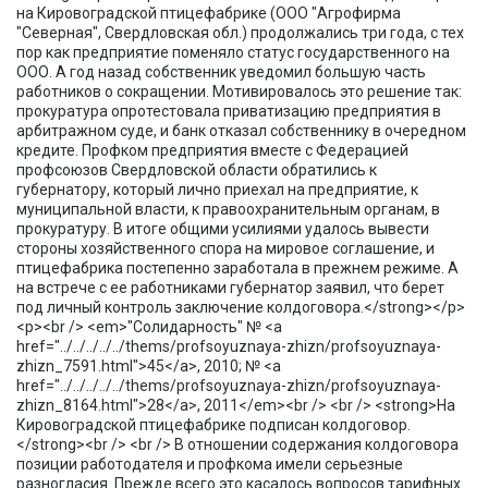
на Кировоградской птицефабрике (ООО "Агрофирма
"Северная", Свердловская обл.) продолжались три года, с тех
пор как предприятие поменяло статус государственного на
ООО. А год назад собственник уведомил большую часть
работников о сокращении. Мотивировалось это решение так:
прокуратура опротестовала приватизацию предприятия в
арбитражном суде, и банк отказал собственнику в очередном
кредите. Профком предприятия вместе с Федерацией
профсоюзов Свердловской области обратились к
губернатору, который лично приехал на предприятие, к
муниципальной власти, к правоохранительным органам, в
прокуратуру. В итоге общими усилиями удалось вывести
стороны хозяйственного спора на мировое соглашение, и
птицефабрика постепенно заработала в прежнем режиме. А
на встрече с ее работниками губернатор заявил, что берет
под личный контроль заключение колдоговора.</strong></p>
<p><br /> <em>"Солидарность" № <a
href="../../../../../thems/profsoyuznaya-zhizn/profsoyuznaya-
zhizn_7591.html">45</a>, 2010; № <a
href="../../../../../thems/profsoyuznaya-zhizn/profsoyuznaya-
zhizn_8164.html">28</a>, 2011</em><br /> <br /> <strong>На
Кировоградской птицефабрике подписан колдоговор.
</strong><br /> <br /> В отношении содержания колдоговора
позиции работодателя и профкома имели серьезные
разногласия. Прежде всего это касалось вопросов тарифных