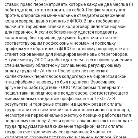
ставок, право пересматривать которые каждые два месяца (!)
работодатель хотел оставить за собой. Профком выступил
против, опираясь на минимальные стандарты содержания
колдоговоров, давно принятые ФПСО. В них требование
включить тарифные ставки в колдоговор является нормой
для первичек. А если собственнику удастся продавить
колдоговор без тарифов, документ будет считаться не
соответствующим профсоюзным нормам, и поскольку
профком уже обратился в ФПСО по данному вопросу, все это
станет основанием для инициирования новых переговоров.
Но уже между ФПСО и работодателем - о его присоединении к
специальному областному соглашению, регулирующему
оплату труда.<br /> <br /> После трех лет нелегких
коллективных переговоров колдоговор на Кировоградской
птицефабрике наконец-то был подписан. Взвесив все
аргументы, работодатель - ООО "Агрофирма "Северная" -
пошел-таки на подписание колдоговора, соответствующего
минимальным стандартам профсоюзов.<br /> <br /> В
результате, и тарифные ставки, и в целом раздел оплаты
труда стали неотъемлемой частью коллективного договора,
несмотря на первоначально жесткую позицию работодателя
по данному вопросу. И если проект локального акта по оплате
труда предусматривал снижение тарифной части оплаты
труда за счет увеличения ее премиальной части, то
колдоговор сохраняет статус-кво в данном вопросе. Кроме